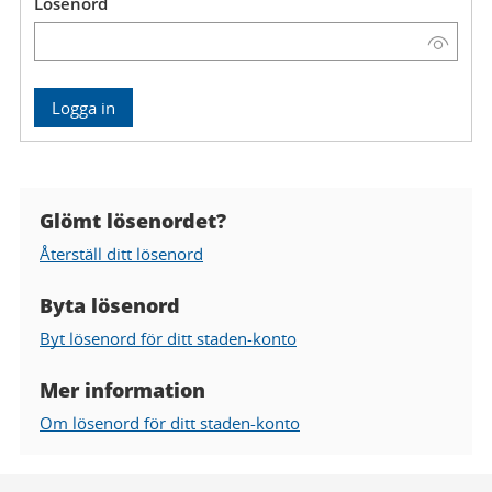
Lösenord
Visa
lösenord
Glömt lösenordet?
Hjälp
Återställ ditt lösenord
gällande
lösenord
Byta lösenord
Byt lösenord för ditt staden-konto
Mer information
Om lösenord för ditt staden-konto